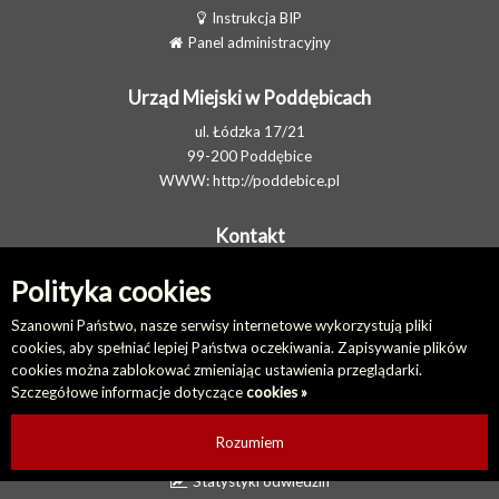
Instrukcja BIP
Panel administracyjny
Urząd Miejski w Poddębicach
ul. Łódzka 17/21
99-200 Poddębice
WWW:
http://poddebice.pl
Kontakt
Telefon: 438710702
Polityka cookies
E-MAIL:
gmina@poddebice.pl
Elektroniczna Skrzynka Podawcza
Szanowni Państwo, nasze serwisy internetowe wykorzystują pliki
cookies, aby spełniać lepiej Państwa oczekiwania. Zapisywanie plików
cookies można zablokować zmieniając ustawienia przeglądarki.
Na skróty
Szczegółowe informacje dotyczące
cookies »
Redakcja biuletynu
Ostatnio dodane
Rozumiem
Ostatnio zaktualizowane
Statystyki odwiedzin