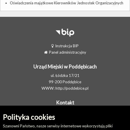
Oświadczenia majątkowe Kierowników Jednostek Organizacyjnych
Instrukcja BIP
Panel administracyjny
Urząd Miejski w Poddębicach
ul. Łódzka 17/21
99-200 Poddębice
WWW:
http://poddebice.pl
Kontakt
Telefon: 438710702
Polityka cookies
E-MAIL:
gmina@poddebice.pl
Elektroniczna Skrzynka Podawcza
Szanowni Państwo, nasze serwisy internetowe wykorzystują pliki