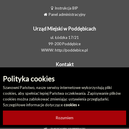
Instrukcja BIP
Panel administracyjny
Urząd Miejski w Poddębicach
ul. Łódzka 17/21
99-200 Poddębice
WWW:
http://poddebice.pl
Kontakt
Telefon: 438710702
Polityka cookies
E-MAIL:
gmina@poddebice.pl
Elektroniczna Skrzynka Podawcza
Szanowni Państwo, nasze serwisy internetowe wykorzystują pliki
cookies, aby spełniać lepiej Państwa oczekiwania. Zapisywanie plików
cookies można zablokować zmieniając ustawienia przeglądarki.
Na skróty
Szczegółowe informacje dotyczące
cookies »
Redakcja biuletynu
Ostatnio dodane
Rozumiem
Ostatnio zaktualizowane
Statystyki odwiedzin